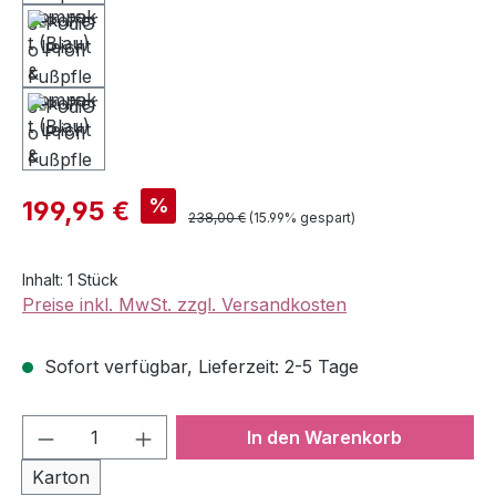
Verkaufspreis:
%
199,95 €
Regulärer Preis:
238,00 €
(15.99% gespart)
Inhalt:
1 Stück
Preise inkl. MwSt. zzgl. Versandkosten
Sofort verfügbar, Lieferzeit: 2-5 Tage
Produkt Anzahl: Gib den gewünschten We
In den Warenkorb
Karton