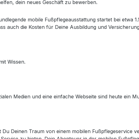
 helfen, dein neues Geschäft zu bewerben.
undlegende mobile Fußpflegeausstattung startet bei etwa 1
ass auch die Kosten für Deine Ausbildung und Versicherunge
mit Wissen.
zialen Medien und eine einfache Webseite sind heute ein Mu
t Du Deinen Traum von einem mobilen Fußpflegeservice verw
rvice zu bieten. Dein Abenteuer in der mobilen Fußpflege b