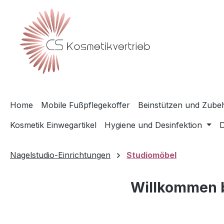
m Hauptinhalt springen
Zur Suche springen
Zur Hauptnavigation springen
Home
Mobile Fußpflegekoffer
Beinstützen und Zubeh
Kosmetik Einwegartikel
Hygiene und Desinfektion
D
Nagelstudio-Einrichtungen
Studiomöbel
Willkommen b