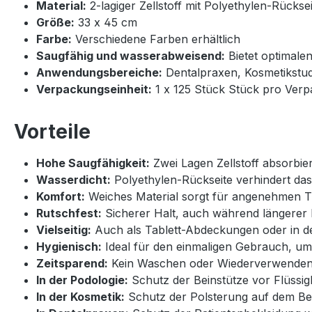
Material:
2-lagiger Zellstoff mit Polyethylen-Rücksei
Größe:
33 x 45 cm
Farbe:
Verschiedene Farben erhältlich
Saugfähig und wasserabweisend:
Bietet optimalen
Anwendungsbereiche:
Dentalpraxen, Kosmetikstudi
Verpackungseinheit:
1 x 125 Stück Stück pro Ver
Vorteile
Hohe Saugfähigkeit:
Zwei Lagen Zellstoff absorbiere
Wasserdicht:
Polyethylen-Rückseite verhindert das
Komfort:
Weiches Material sorgt für angenehmen T
Rutschfest:
Sicherer Halt, auch während längerer
Vielseitig:
Auch als Tablett-Abdeckungen oder in de
Hygienisch:
Ideal für den einmaligen Gebrauch, u
Zeitsparend:
Kein Waschen oder Wiederverwenden 
In der Podologie:
Schutz der Beinstütze vor Flüssig
In der Kosmetik:
Schutz der Polsterung auf dem Be