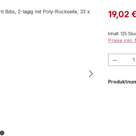
Verkaufspre
19,02 
Inhalt:
125 St
Preise inkl
Produkt
Produktnu