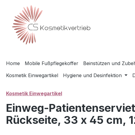
m Hauptinhalt springen
Zur Suche springen
Zur Hauptnavigation springen
Home
Mobile Fußpflegekoffer
Beinstützen und Zubeh
Kosmetik Einwegartikel
Hygiene und Desinfektion
D
Kosmetik Einwegartikel
Einweg-Patientenserviett
Rückseite, 33 x 45 cm, 