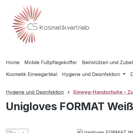
m Hauptinhalt springen
Zur Suche springen
Zur Hauptnavigation springen
Home
Mobile Fußpflegekoffer
Beinstützen und Zubeh
Kosmetik Einwegartikel
Hygiene und Desinfektion
D
Hygiene und Desinfektion
Einweg-Handschuhe – Zu
Unigloves FORMAT Weiß 
Bildergalerie überspringen