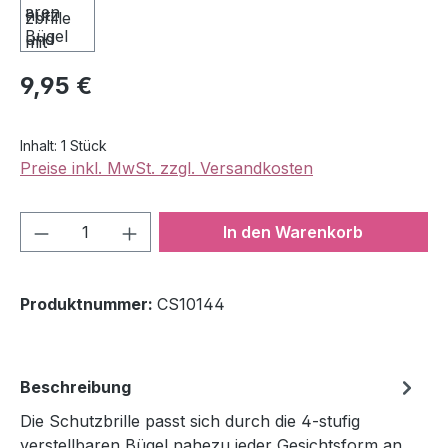
Regulärer Preis:
9,95 €
Inhalt:
1 Stück
Preise inkl. MwSt. zzgl. Versandkosten
Produkt Anzahl: Gib den gewünschten We
In den Warenkorb
Produktnummer:
CS10144
Beschreibung
Die Schutzbrille passt sich durch die 4-stufig
verstellbaren Bügel nahezu jeder Gesichtsform an.