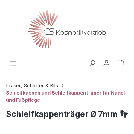
Zum Hauptinhalt springen
Ware
Fräser, Schleifer & Bits
Schleifkappen und Schleifkappenträger für Nagel-
und Fußpflege
Schleifkappenträger Ø 7mm 👣