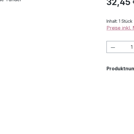
32,45 
Inhalt:
1 Stück
Preise inkl
Produkt
Produktnu