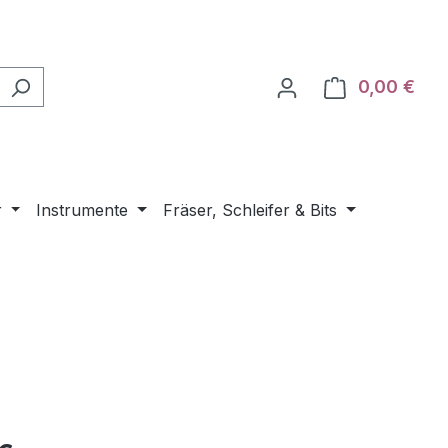
0,00 €
Ware
r
Instrumente
Fräser, Schleifer & Bits
eis: