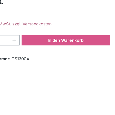
€
. MwSt. zzgl. Versandkosten
 Anzahl: Gib den gewünschten Wert ein 
In den Warenkorb
mmer:
CS13004