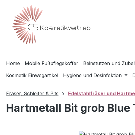
m Hauptinhalt springen
Zur Suche springen
Zur Hauptnavigation springen
Home
Mobile Fußpflegekoffer
Beinstützen und Zubeh
Kosmetik Einwegartikel
Hygiene und Desinfektion
D
Fräser, Schleifer & Bits
Edelstahlfräser und Hartmet
Hartmetall Bit grob Blue
Bildergalerie überspringen