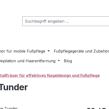
ör für mobile Fußpflege
Fußpflegegeräte und Zubehö
epilation und Haarentfernung
Blog
allfräser für effektives Nageldesign und Fußpflege
 Tunder
Regulärer Pr