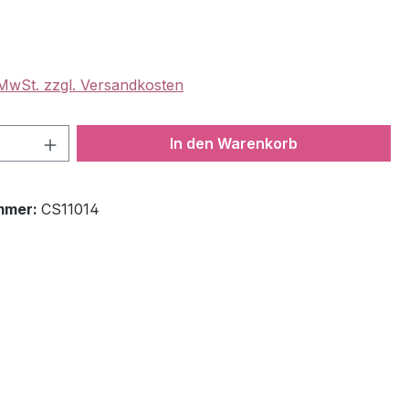
. MwSt. zzgl. Versandkosten
 Anzahl: Gib den gewünschten Wert ein 
In den Warenkorb
mmer:
CS11014