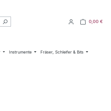
0,00 €
Ware
r
Instrumente
Fräser, Schleifer & Bits
eis: