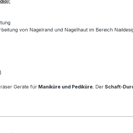
dio):
ttung
rbeitung von Nagelrand und Nagelhaut im Bereich Naildes
)
räser
Geräte für
Maniküre und Pediküre
. Der
Schaft-Durc