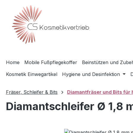
m Hauptinhalt springen
Zur Suche springen
Zur Hauptnavigation springen
Home
Mobile Fußpflegekoffer
Beinstützen und Zubeh
Kosmetik Einwegartikel
Hygiene und Desinfektion
D
Fräser, Schleifer & Bits
Diamantfräser und Bits für
Diamantschleifer Ø 1,8 
Bildergalerie überspringen